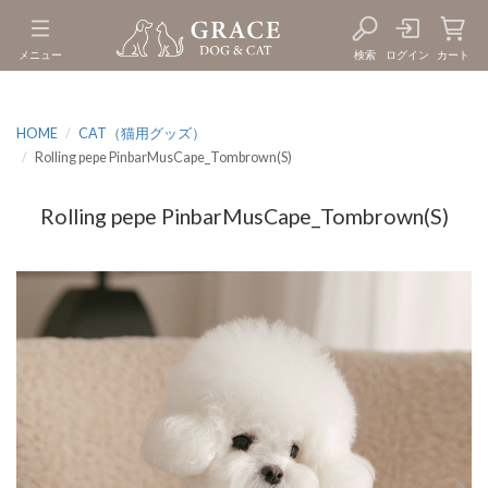
メニュー
検索
ログイン
カート
HOME
CAT（猫用グッズ）
Rolling pepe PinbarMusCape_Tombrown(S)
Rolling pepe PinbarMusCape_Tombrown(S)