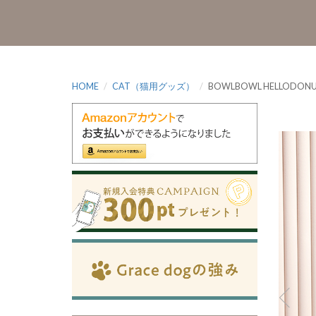
HOME
CAT（猫用グッズ）
BOWLBOWL HELLODONU