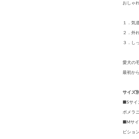
おしゃ
１．気
２．外
３．し
愛犬の
最初か
サイズ
■Sサイ
ポメラ
■Mサ
ビショ