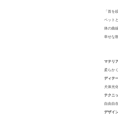
「首を
ペット
体の曲
幸せな
マテリ
柔らか
ディテ
犬体光
テクニ
自由自
デザイ