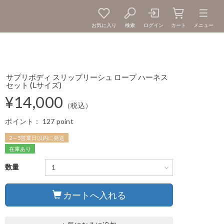
お気に入り
検索
ログイン
カート
メニュー
サプリボディ スリップリーシュ ロープ ハーネス
セット (Lサイズ)
¥14,000
（税込）
ポイント：
127 point
2～5営業日以内に発送
在庫あり
数量
カートへ入れる