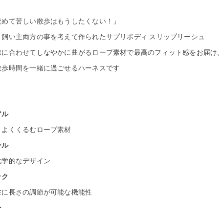
絞めて苦しい散歩はもうしたくない！」
と飼い主両方の事を考えて作られたサプリボディ スリップリーシュ
線に合わせてしなやかに曲がるロープ素材で最高のフィット感をお届け
散歩時間を一緒に過ごせるハーネスです
アル
くよくくるむロープ素材
ール
化学的なデザイン
ック
在に長さの調節が可能な機能性
ン