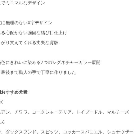
れでミニマルなデザイン
道に無理のないX字デザイン
れる心配がない強固な結び目仕上げ
っかり支えてくれる丈夫な背版
毛色にきれいに染みる7つのシグネチャーカラー展開
ら最後まで職人の手で丁寧に作りました
別おすすめ犬種
ズ
ニアン、チワワ、ヨークシャーテリア、トイプードル、マルチーズ
イズ
ン、ダックスフンド、スピッツ、コッカースパニエル、シュナウザー