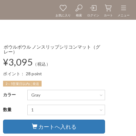
お気に入り
検索
ログイン
カート
メニュー
ボウルボウル ノンスリップシリコンマット（グ
レー）
¥3,095
（税込）
ポイント：
28 point
2～5営業日以内に発送
カラー
数量
カートへ入れる